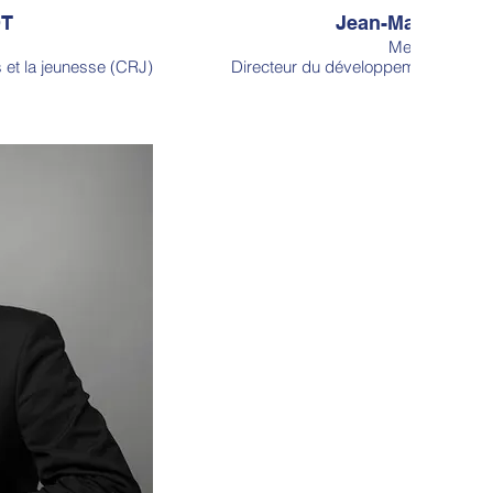
OT
Jean-Marc PAU
Membre élu
et la jeunesse (CRJ)
Directeur du développement du Learn