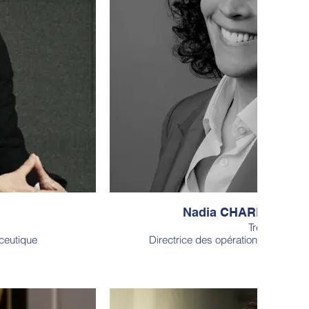
Nadia CHARLEMAGN
Trésorière
ceutique
Directrice des opérations de Bpifr